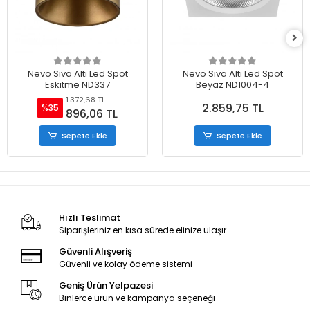
Nevo Sıva Altı Led Spot
Nevo Sıva Altı Led Spot
Eskitme ND337
Beyaz ND1004-4
1.372,68 TL
2.859,75 TL
%35
896,06 TL
Sepete Ekle
Sepete Ekle
Hızlı Teslimat
Siparişleriniz en kısa sürede elinize ulaşır.
Güvenli Alışveriş
Güvenli ve kolay ödeme sistemi
Geniş Ürün Yelpazesi
Binlerce ürün ve kampanya seçeneği