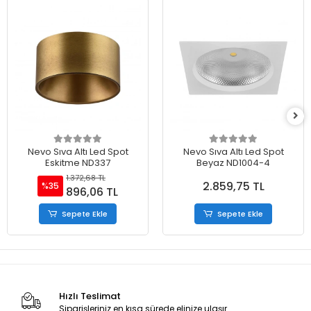
Nevo Sıva Altı Led Spot
Nevo Sıva Altı Led Spot
Eskitme ND337
Beyaz ND1004-4
1.372,68 TL
2.859,75 TL
%35
896,06 TL
Sepete Ekle
Sepete Ekle
Hızlı Teslimat
Siparişleriniz en kısa sürede elinize ulaşır.