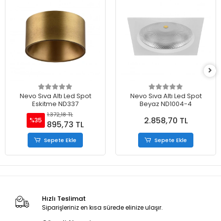
Nevo Sıva Altı Led Spot
Nevo Sıva Altı Led Spot
Eskitme ND337
Beyaz ND1004-4
1.372,18 TL
2.858,70 TL
%35
895,73 TL
Sepete Ekle
Sepete Ekle
Hızlı Teslimat
Siparişleriniz en kısa sürede elinize ulaşır.