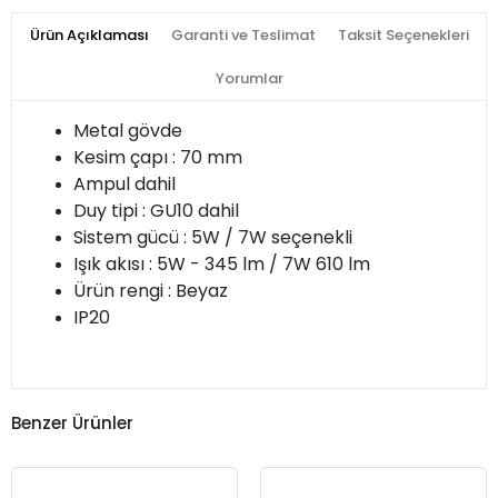
Ürün Açıklaması
Garanti ve Teslimat
Taksit Seçenekleri
Yorumlar
Metal gövde
Kesim çapı : 70 mm
Ampul dahil
Duy tipi : GU10 dahil
Sistem gücü : 5W / 7W seçenekli
Işık akısı : 5W - 345 lm / 7W 610 lm
Ürün rengi : Beyaz
IP20
Benzer Ürünler