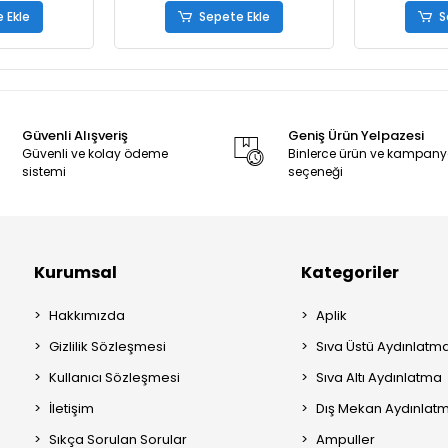
 Ekle
Sepete Ekle
S
Güvenli Alışveriş
Geniş Ürün Yelpazesi
Güvenli ve kolay ödeme
Binlerce ürün ve kampan
sistemi
seçeneği
Kurumsal
Kategoriler
Hakkımızda
Aplik
Gizlilik Sözleşmesi
Sıva Üstü Aydınlatm
Kullanıcı Sözleşmesi
Sıva Altı Aydınlatma
İletişim
Dış Mekan Aydınlat
Sıkça Sorulan Sorular
Ampuller