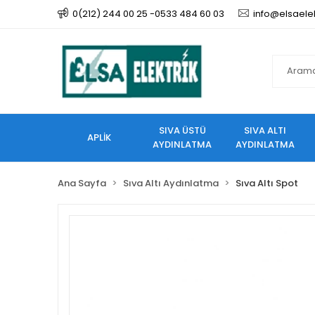
0(212) 244 00 25 -0533 484 60 03
info@elsaele
SIVA ÜSTÜ
SIVA ALTI
APLİK
AYDINLATMA
AYDINLATMA
Ana Sayfa
Sıva Altı Aydınlatma
Sıva Altı Spot