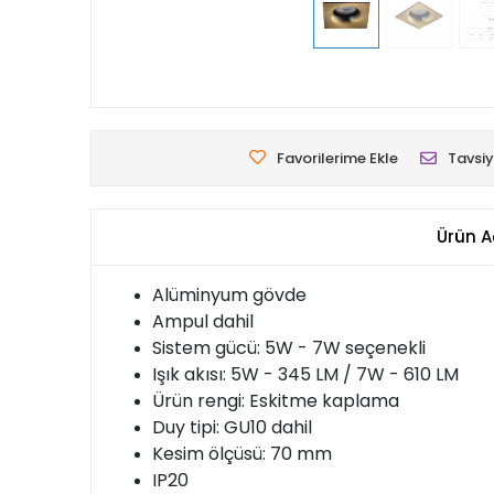
Favorilerime Ekle
Tavsiy
Ürün A
Alüminyum gövde
Ampul dahil
Sistem gücü: 5W - 7W seçenekli
Işık akısı: 5W - 345 LM / 7W - 610 LM
Ürün rengi: Eskitme kaplama
Duy tipi: GU10 dahil
Kesim ölçüsü: 70 mm
IP20