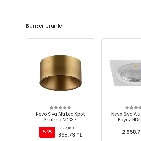
Benzer Ürünler
Nevo Sıva Altı Led Spot
Nevo Sıva Alt
Eskitme ND337
Beyaz ND
1.372,18 TL
2.858,7
%35
895,73 TL