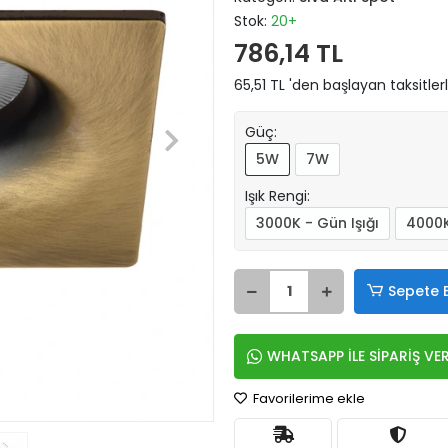
Stok:
20+
786,14 TL
65,51 TL 'den başlayan taksitler
Güç:
5W
7W
Işık Rengi:
3000K - Gün Işığı
4000K
Sepete 
WHATSAPP İLE SİPARİŞ VE
Favorilerime ekle