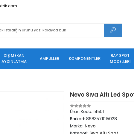
ktrik.com
DIŞ MEKAN
RAY SPOT
AMPULLER
KOMPONENTLER
AYDINLATMA
MODELLERİ
Nevo Sıva Altı Led Spo
Ürün Kodu:
14501
Barkod:
8683571015028
Marka:
Nevo
Kategori:
Sıva Altı Spot