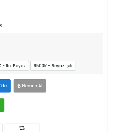
le
 - Ilık Beyaz
6500K - Beyaz Işık
Ekle
Hemen Al
R