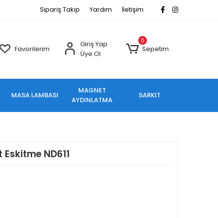
Sipariş Takip
Yardım
İletişim
0
Giriş Yap
Favorilerim
Sepetim
Üye Ol
MAGNET
MASA LAMBASI
SARKIT
AYDINLATMA
t Eskitme ND611