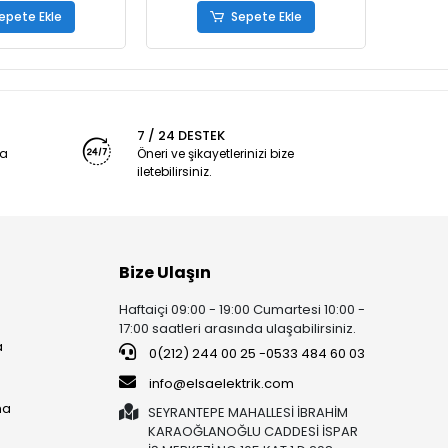
epete Ekle
Sepete Ekle
7 / 24 DESTEK
ya
Öneri ve şikayetlerinizi bize
iletebilirsiniz.
Bize Ulaşın
Haftaiçi 09:00 - 19:00 Cumartesi 10:00 -
17:00 saatleri arasında ulaşabilirsiniz.
a
0(212) 244 00 25 -0533 484 60 03
info@elsaelektrik.com
ma
SEYRANTEPE MAHALLESİ İBRAHİM
KARAOĞLANOĞLU CADDESİ İSPAR