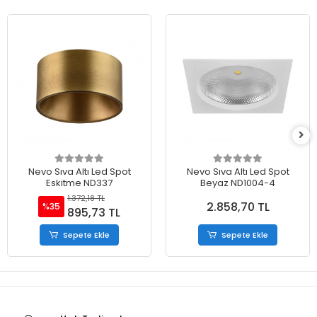
Nevo Sıva Altı Led Spot
Nevo Sıva Altı Led Spot
Eskitme ND337
Beyaz ND1004-4
1.372,18 TL
2.858,70 TL
%35
895,73 TL
Sepete Ekle
Sepete Ekle