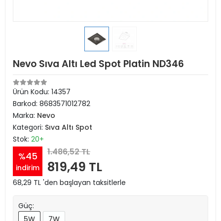
Nevo Sıva Altı Led Spot Platin ND346
Ürün Kodu:
14357
Barkod:
8683571012782
Marka:
Nevo
Kategori:
Sıva Altı Spot
Stok:
20+
1.486,52 TL
%45
819,49 TL
indirim
68,29 TL 'den başlayan taksitlerle
Güç:
5W
7W