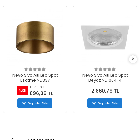
Nevo Sıva Altı Led Spot
Nevo Sıva Altı Led Spot
Eskitme ND337
Beyaz ND1004-4
1.373,18 TL
2.860,79 TL
%35
896,38 TL
Sepete Ekle
Sepete Ekle