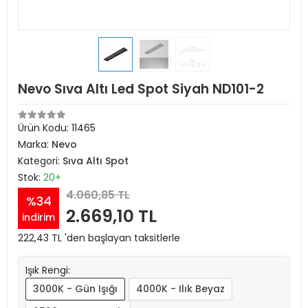
Nevo Sıva Altı Led Spot Siyah ND101-2
Ürün Kodu:
11465
Marka:
Nevo
Kategori:
Sıva Altı Spot
Stok:
20+
4.060,85 TL
%34
2.669,10 TL
indirim
222,43 TL 'den başlayan taksitlerle
Işık Rengi:
3000K - Gün Işığı
4000K - Ilık Beyaz