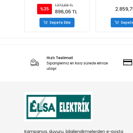
1.372,68 TL
2.859,7
%35
896,06 TL
Sepete Ekle
Sepete
Hızlı Teslimat
Siparişleriniz en kısa sürede elinize
ulaşır.
Kampanya, duyuru, bilgilendirmelerden e-posta