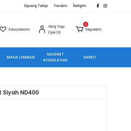
Sipariş Takip
Yardım
İletişim
0
Giriş Yap
Favorilerim
Sepetim
Üye Ol
MAGNET
MASA LAMBASI
SARKIT
AYDINLATMA
ot Siyah ND400