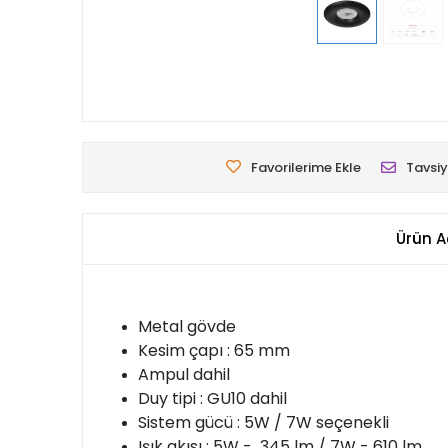
Favorilerime Ekle
Tavsiy
Ürün A
Metal gövde
Kesim çapı : 65 mm
Ampul dahil
Duy tipi : GU10 dahil
Sistem gücü : 5W / 7W seçenekli
Işık akısı : 5W - 345 lm / 7W - 610 lm