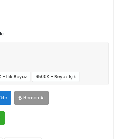
le
 - Ilık Beyaz
6500K - Beyaz Işık
Ekle
Hemen Al
R