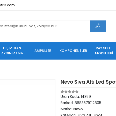
ktrik.com
DIŞ MEKAN
RAY SPOT
AMPULLER
KOMPONENTLER
AYDINLATMA
MODELLERİ
Nevo Sıva Altı Led Sp
Ürün Kodu:
14359
Barkod:
8683571012805
Marka:
Nevo
Kategori:
Sıva Altı Spot