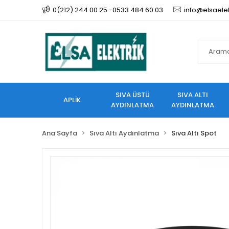
0(212) 244 00 25 -0533 484 60 03
info@elsaele
SIVA ÜSTÜ
SIVA ALTI
APLİK
AYDINLATMA
AYDINLATMA
Ana Sayfa
Sıva Altı Aydınlatma
Sıva Altı Spot