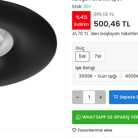
Stok:
20+
915,12 TL
%45
500,46 TL
indirim
41,70 TL 'den başlayan taksitler
Güç:
5W
7W
Işık Rengi:
3000K - Gün Işığı
4000K
Sepete 
WHATSAPP İLE SİPARİŞ VE
Favorilerime ekle