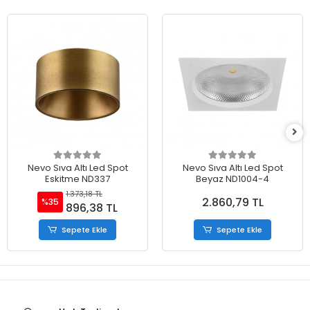
Nevo Sıva Altı Led Spot
Nevo Sıva Altı Led Spot
Eskitme ND337
Beyaz ND1004-4
1.373,18 TL
2.860,79 TL
%35
896,38 TL
Sepete Ekle
Sepete Ekle