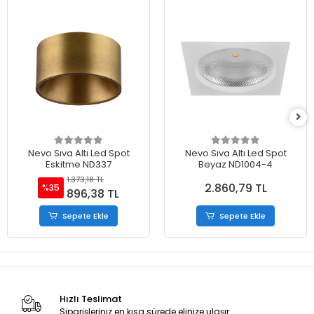
Nevo Sıva Altı Led Spot
Nevo Sıva Altı Led Spot
Eskitme ND337
Beyaz ND1004-4
1.373,18 TL
2.860,79 TL
%35
896,38 TL
Sepete Ekle
Sepete Ekle
Hızlı Teslimat
Siparişleriniz en kısa sürede elinize ulaşır.