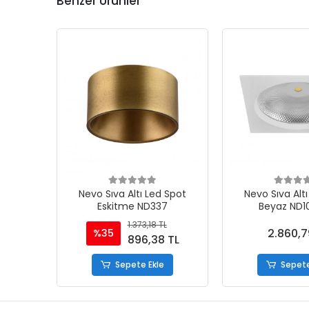
Benzer Ürünler
Nevo Sıva Altı Led Spot
Nevo Sıva Alt
Eskitme ND337
Beyaz ND
1.373,18 TL
2.860,7
%35
896,38 TL
Sepete Ekle
Sepete