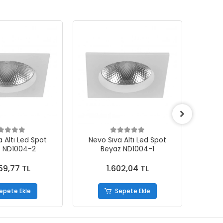
 Altı Led Spot
Nevo Sıva Altı Led Spot
Nevo
 ND1004-2
Beyaz ND1004-1
59,77 TL
1.602,04 TL
epete Ekle
Sepete Ekle