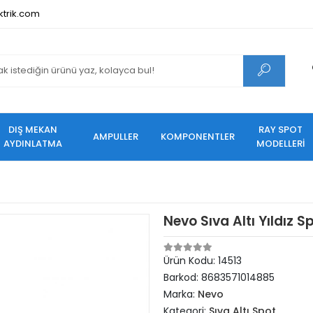
ktrik.com
DIŞ MEKAN
RAY SPOT
AMPULLER
KOMPONENTLER
AYDINLATMA
MODELLERİ
Nevo Sıva Altı Yıldız 
Ürün Kodu:
14513
Barkod:
8683571014885
Marka:
Nevo
Kategori:
Sıva Altı Spot