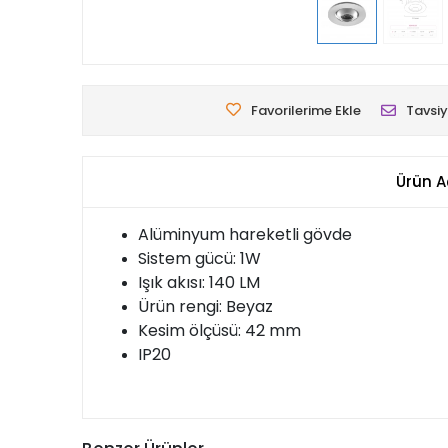
Favorilerime Ekle
Tavsiy
Ürün A
Alüminyum hareketli gövde
Sistem gücü: 1W
Işık akısı: 140 LM
Ürün rengi: Beyaz
Kesim ölçüsü: 42 mm
IP20