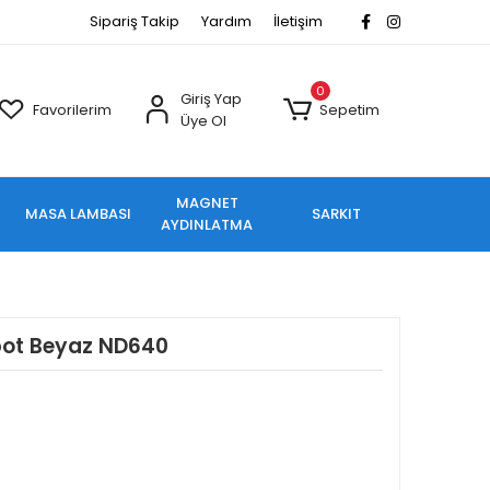
Sipariş Takip
Yardım
İletişim
0
Giriş Yap
Favorilerim
Sepetim
Üye Ol
MAGNET
MASA LAMBASI
SARKIT
AYDINLATMA
Spot Beyaz ND640