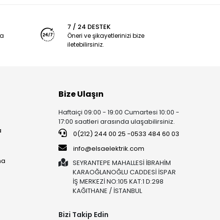
7 / 24 DESTEK
ya
Öneri ve şikayetlerinizi bize
iletebilirsiniz.
Bize Ulaşın
Haftaiçi 09:00 - 19:00 Cumartesi 10:00 -
17:00 saatleri arasında ulaşabilirsiniz.
a
0(212) 244 00 25 -0533 484 60 03
info@elsaelektrik.com
ma
SEYRANTEPE MAHALLESİ İBRAHİM
KARAOĞLANOĞLU CADDESİ İSPAR
İŞ MERKEZİ NO:105 KAT:1 D:298
KAĞITHANE / İSTANBUL
Bizi Takip Edin