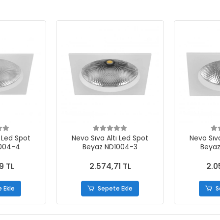
ı Led Spot
Nevo Sıva Altı Led Spot
Nevo Sıva
1004-4
Beyaz ND1004-3
Beyaz
9 TL
2.574,71 TL
2.0
 Ekle
Sepete Ekle
S