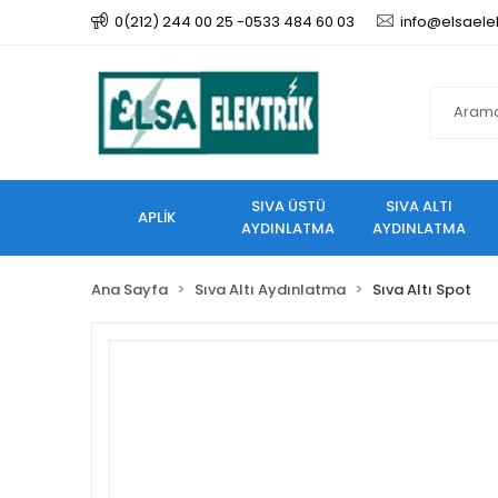
0(212) 244 00 25 -0533 484 60 03
info@elsaele
SIVA ÜSTÜ
SIVA ALTI
APLİK
AYDINLATMA
AYDINLATMA
Ana Sayfa
Sıva Altı Aydınlatma
Sıva Altı Spot