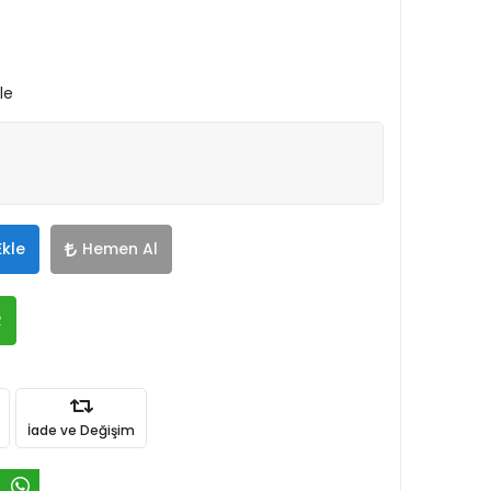
le
Ekle
Hemen Al
R
İade ve Değişim