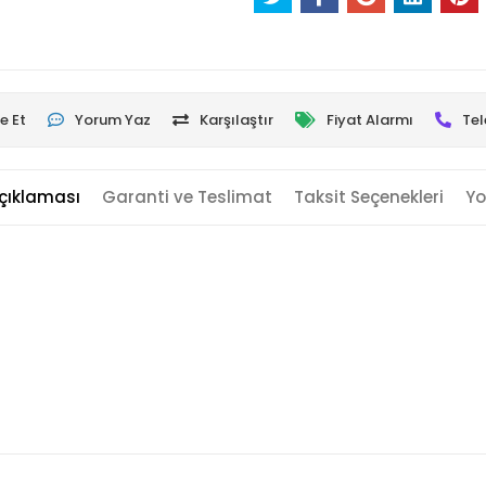
e Et
Yorum Yaz
Karşılaştır
Fiyat Alarmı
Tel
çıklaması
Garanti ve Teslimat
Taksit Seçenekleri
Yo