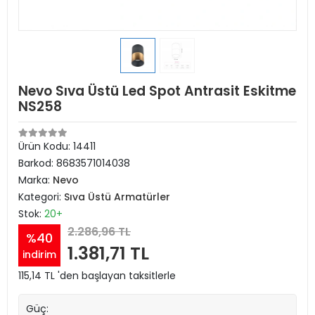
Nevo Sıva Üstü Led Spot Antrasit Eskitme
NS258
Ürün Kodu:
14411
Barkod:
8683571014038
Marka:
Nevo
Kategori:
Sıva Üstü Armatürler
Stok:
20+
2.286,96 TL
%40
1.381,71 TL
indirim
115,14 TL 'den başlayan taksitlerle
Güç: