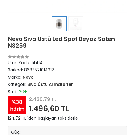
Nevo Sıva Üstü Led Spot Beyaz Saten
NS259
Ürün Kodu:
14414
Barkod:
8683571014212
Marka:
Nevo
Kategori:
Sıva Üstü Armatürler
Stok:
20+
2.430,79 TL
%38
1.496,60 TL
indirim
124,72 TL 'den başlayan taksitlerle
Güç: