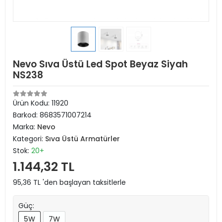
Nevo Sıva Üstü Led Spot Beyaz Siyah
NS238
Ürün Kodu:
11920
Barkod:
8683571007214
Marka:
Nevo
Kategori:
Sıva Üstü Armatürler
Stok:
20+
1.144,32 TL
95,36 TL 'den başlayan taksitlerle
Güç:
5W
7W