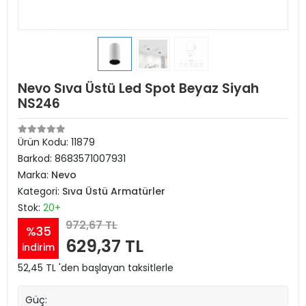
Nevo Sıva Üstü Led Spot Beyaz Siyah
NS246
Ürün Kodu:
11879
Barkod:
8683571007931
Marka:
Nevo
Kategori:
Sıva Üstü Armatürler
Stok:
20+
972,67 TL
%35
629,37 TL
indirim
52,45 TL 'den başlayan taksitlerle
Güç: