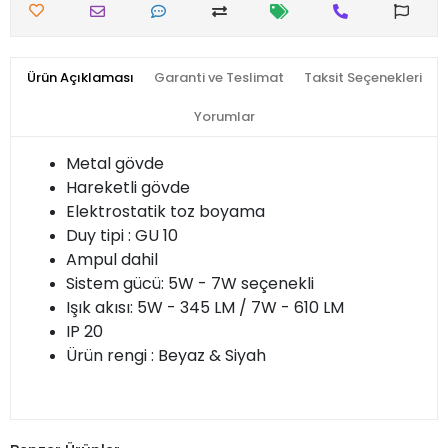
Ürün Açıklaması
Garanti ve Teslimat
Taksit Seçenekleri
Yorumlar
Metal gövde
Hareketli gövde
Elektrostatik toz boyama
Duy tipi : GU 10
Ampul dahil
Sistem gücü: 5W - 7W seçenekli
Işık akısı: 5W - 345 LM / 7W - 610 LM
IP 20
Ürün rengi : Beyaz & Siyah