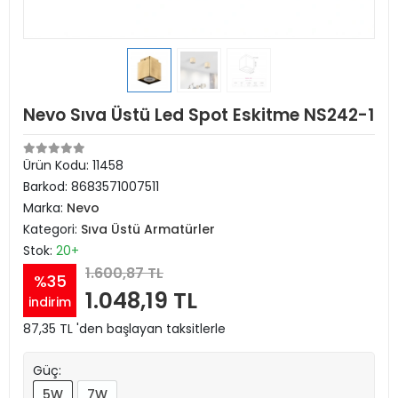
Nevo Sıva Üstü Led Spot Eskitme NS242-1
Ürün Kodu:
11458
Barkod:
8683571007511
Marka:
Nevo
Kategori:
Sıva Üstü Armatürler
Stok:
20+
1.600,87 TL
%35
1.048,19 TL
indirim
87,35 TL 'den başlayan taksitlerle
Güç:
5W
7W