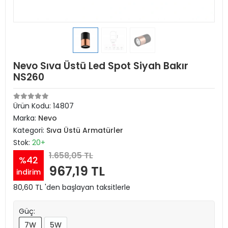
Nevo Sıva Üstü Led Spot Siyah Bakır
NS260
Ürün Kodu:
14807
Marka:
Nevo
Kategori:
Sıva Üstü Armatürler
Stok:
20+
1.658,05 TL
%42
967,19 TL
indirim
80,60 TL 'den başlayan taksitlerle
Güç:
7W
5W