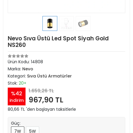
Nevo Sıva Üstü Led Spot Siyah Gold
NS260
Ürün Kodu:
14808
Marka:
Nevo
Kategori:
Sıva Üstü Armatürler
Stok:
20+
1.659,26 TL
%42
967,90 TL
indirim
80,66 TL 'den başlayan taksitlerle
Güç:
7W
5W