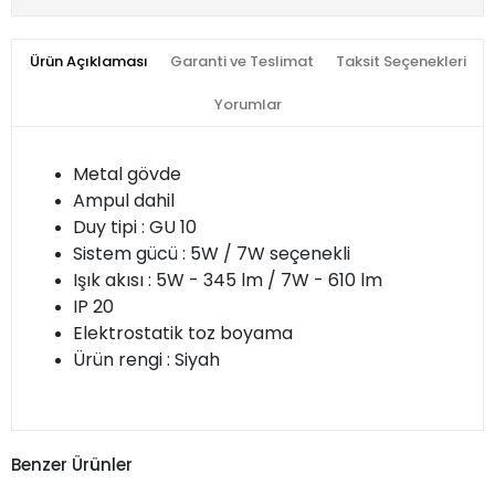
Ürün Açıklaması
Garanti ve Teslimat
Taksit Seçenekleri
Yorumlar
Metal gövde
Ampul dahil
Duy tipi : GU 10
Sistem gücü : 5W / 7W seçenekli
Işık akısı : 5W - 345 lm / 7W - 610 lm
IP 20
Elektrostatik toz boyama
Ürün rengi : Siyah
Benzer Ürünler