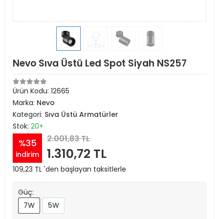
Nevo Sıva Üstü Led Spot Siyah NS257
Ürün Kodu:
12665
Marka:
Nevo
Kategori:
Sıva Üstü Armatürler
Stok:
20+
2.001,83 TL
%35
1.310,72 TL
indirim
109,23 TL 'den başlayan taksitlerle
Güç:
7W
5W