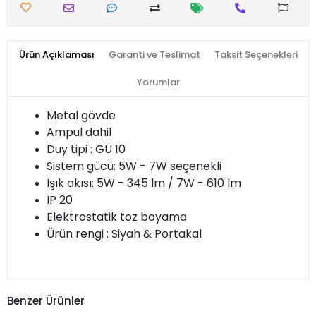
Ürün Açıklaması
Garanti ve Teslimat
Taksit Seçenekleri
Yorumlar
Metal gövde
Ampul dahil
Duy tipi : GU 10
Sistem gücü: 5W - 7W seçenekli
Işık akısı: 5W - 345 lm / 7W - 610 lm
IP 20
Elektrostatik toz boyama
Ürün rengi : Siyah & Portakal
Benzer Ürünler