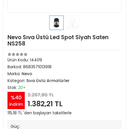
Nevo Sıva Üstü Led Spot Siyah Saten
NS258
Ürün Kodu:
14409
Barkod:
8683571013918
Marka:
Nevo
Kategori:
Sıva Üstü Armatürler
Stok:
20+
2.287,80 TL
%40
1.382,21 TL
indirim
115,18 TL 'den başlayan taksitlerle
Güç: